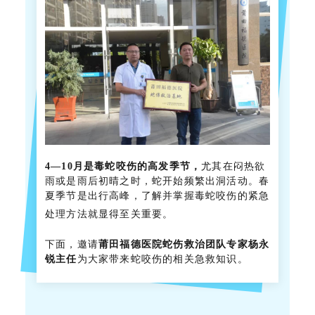
4—10月是毒蛇咬伤的高发季节，
尤其在闷热欲
雨或是雨后初晴之时，蛇开始频繁出洞活动。春
夏季节是出行高峰，了解并掌握毒蛇咬伤的紧急
处理方法就显得至关重要。
下面，邀请
莆田福德医院蛇伤救治团队专家
杨永
锐
主任
为大家带来蛇咬伤的相关急救知识。