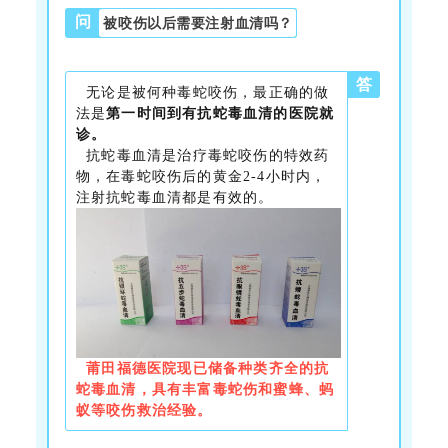
问
被咬伤以后需要注射血清吗？
答
无论是被何种毒蛇咬伤，最正确的做
法是
第一时间到有
抗蛇毒血清
的医院就
诊。
抗蛇毒血清是治疗毒蛇咬伤的特效药
物，
在毒蛇咬伤后的黄金2-4小时内
，
注射抗蛇毒血清都是有效的。
莆田福德医院现已储备种类齐全的抗
蛇毒血清
，
具有丰富毒蛇伤和蜜蜂、蚂
蚁等咬伤救治经验。