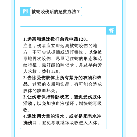
问
被蛇咬伤后的急救办法？
答
1.
远离和迅速拨打急救电话120。
注意，伤者应立即远离被蛇咬伤的地
方；不可尝试抓捕或追打毒蛇，以免被
毒蛇再次咬伤。尽量记住蛇的形态和花
纹特征，最好能拍照记录，并及早向旁
人求救，拨打120。
2.
去除受伤肢体上所有紧身的衣物和饰
品。
过紧的衣服和饰品，有可能会造成
肢体的缺血坏死。
3.
让伤者
保持静卧状态
，
避免受伤肢体
活动，
以免加快血液循环，增快蛇毒吸
收。
4.
迅速用大量的清水，或者是肥皂水冲
洗伤口
，避免毒液继续吸收进入人体。