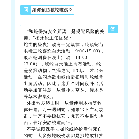
问
如何预防被蛇咬伤？
答
“和蛇保持安全距离，是规避风险的关
键。”杨永锐主任提醒：
蛇类的昼夜活动有一定规律，眼镜蛇与
眼镜王蛇喜欢白天活动（9:00-15:00)，
银环蛇则多在晚上活动（18:00-
22:00），蝮蛇白天晚上均有活动。蛇
是变温动物，气温达到18℃以上才出来
活动，在闷热欲雨或雨后初晴时蛇经常
出洞活动。因此，这几个时间段外出活
动要加倍注意，尽量少去草丛、灌木丛
等草木密集处。
外出散步爬山时，尽量使用木棍等物
体开道。万一遇到蛇，如果它不主动攻
击，千万不要惊扰它，尤其不要振动地
面，最好安静绕道而行。
不要试图裸手去抓蛇或捡拾看似死亡
的蛇，大多数蛇咬伤者都是抓蛇或打扰