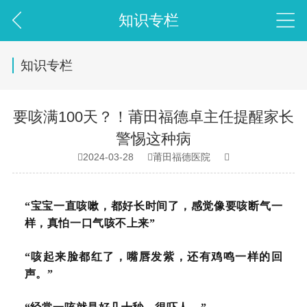
知识专栏
知识专栏
要咳满100天？！莆田福德卓主任提醒家长
警惕这种病
2024-03-28
莆田福德医院



“宝宝一直咳嗽，都好长时间了，感觉像要咳断气一
样，真怕一口气咳不上来”
“咳起来脸都红了，嘴唇发紫，还有鸡鸣一样的回
声。”