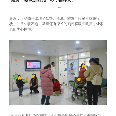
“经常一咳就是好几十秒，很吓人。”
……
最近，不少孩子出现了低热、流涕、阵发性痉挛性咳嗽症
状，并且久咳不愈，甚至还有深长的鸡鸣样吸气吼声，让家
长们忧心忡忡。
“这是非常典型的百日咳。这个病最明显的特征是出现阵发