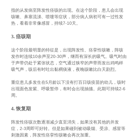
指的从发病至阵发性痉咳的出现。在这个阶段，患儿会出现
咳嗽、鼻塞流涕、喷嚏等症状，部分病人病初可有一过性发
热，看着非常像感冒，持续7-10天。
3. 痉咳期
这个阶段最明显的特征是，出现阵发性、痉挛性咳嗽，阵咳
发作时连续10余声至20-30声，继而有深长的吸气。吸气时由
于声带仍处于紧张状态，空气通过狭窄的声带而发出鸡鸣样
吸气声，咳后有时吐出黏稠痰液，夜晚咳嗽比白天剧烈。
重症患儿多发生在5月龄以下没有打百日咳疫苗的幼儿，咳时
出现面色发紫、呼吸暂停，有时会出现抽搐。此期可持续2-6
周。
4. 恢复期
阵发性痉咳次数逐渐减少直至消失，如果没有其他的并发
症，2-3周即可好转。但是如果碰到被动吸烟、受凉、感冒等
刺激因素，阵发性痉挛性咳嗽会再次加重。