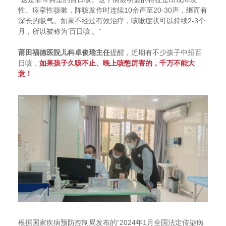
性、痉挛性咳嗽，阵咳发作时连续10余声至20-30声，继而有
深长的吸气。如果不经过有效治疗，咳嗽症状可以持续2-3个
月，所以被称为‘百日咳’。”
提醒，近期有不少孩子中招百
莆田福德医院儿科卓俊瑞主任
日咳，
如果孩子久咳不止、晚上咳憋厉害的，千万不能大
意！
根据国家疾病预防控制局发布的“2024年1月全国法定传染病